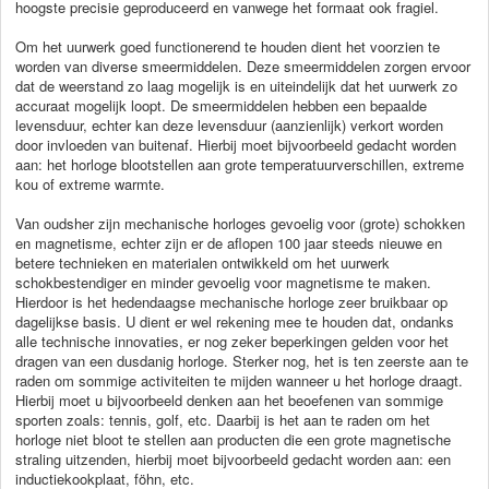
hoogste precisie geproduceerd en vanwege het formaat ook fragiel.
Om het uurwerk goed functionerend te houden dient het voorzien te
worden van diverse smeermiddelen. Deze smeermiddelen zorgen ervoor
dat de weerstand zo laag mogelijk is en uiteindelijk dat het uurwerk zo
accuraat mogelijk loopt. De smeermiddelen hebben een bepaalde
levensduur, echter kan deze levensduur (aanzienlijk) verkort worden
door invloeden van buitenaf. Hierbij moet bijvoorbeeld gedacht worden
aan: het horloge blootstellen aan grote temperatuurverschillen, extreme
kou of extreme warmte.
Van oudsher zijn mechanische horloges gevoelig voor (grote) schokken
en magnetisme, echter zijn er de aflopen 100 jaar steeds nieuwe en
betere technieken en materialen ontwikkeld om het uurwerk
schokbestendiger en minder gevoelig voor magnetisme te maken.
Hierdoor is het hedendaagse mechanische horloge zeer bruikbaar op
dagelijkse basis. U dient er wel rekening mee te houden dat, ondanks
alle technische innovaties, er nog zeker beperkingen gelden voor het
dragen van een dusdanig horloge. Sterker nog, het is ten zeerste aan te
raden om sommige activiteiten te mijden wanneer u het horloge draagt.
Hierbij moet u bijvoorbeeld denken aan het beoefenen van sommige
sporten zoals: tennis, golf, etc. Daarbij is het aan te raden om het
horloge niet bloot te stellen aan producten die een grote magnetische
straling uitzenden, hierbij moet bijvoorbeeld gedacht worden aan: een
inductiekookplaat, föhn, etc.