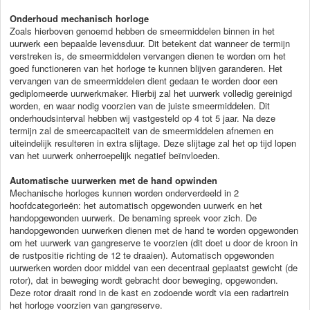
Onderhoud mechanisch horloge
Zoals hierboven genoemd hebben de smeermiddelen binnen in het
uurwerk een bepaalde levensduur. Dit betekent dat wanneer de termijn
verstreken is, de smeermiddelen vervangen dienen te worden om het
goed functioneren van het horloge te kunnen blijven garanderen. Het
vervangen van de smeermiddelen dient gedaan te worden door een
gediplomeerde uurwerkmaker. Hierbij zal het uurwerk volledig gereinigd
worden, en waar nodig voorzien van de juiste smeermiddelen. Dit
onderhoudsinterval hebben wij vastgesteld op 4 tot 5 jaar. Na deze
termijn zal de smeercapaciteit van de smeermiddelen afnemen en
uiteindelijk resulteren in extra slijtage. Deze slijtage zal het op tijd lopen
van het uurwerk onherroepelijk negatief beïnvloeden.
Automatische uurwerken met de hand opwinden
Mechanische horloges kunnen worden onderverdeeld in 2
hoofdcategorieën: het automatisch opgewonden uurwerk en het
handopgewonden uurwerk. De benaming spreek voor zich. De
handopgewonden uurwerken dienen met de hand te worden opgewonden
om het uurwerk van gangreserve te voorzien (dit doet u door de kroon in
de rustpositie richting de 12 te draaien).
Automatisch opgewonden
uurwerken worden door middel van een decentraal geplaatst gewicht (de
rotor), dat in beweging wordt gebracht door beweging, opgewonden.
Deze rotor draait rond in de kast en zodoende wordt via een radartrein
het horloge voorzien van gangreserve.