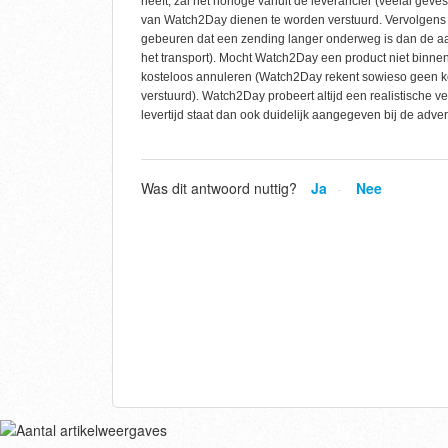
heeft, zal het horloge vanuit de leverancier (veelal geve
van Watch2Day dienen te worden verstuurd. Vervolgens z
gebeuren dat een zending langer onderweg is dan de aa
het transport). Mocht Watch2Day een product niet binnen
kosteloos annuleren (Watch2Day rekent sowieso geen kos
verstuurd). Watch2Day probeert altijd een realistische v
levertijd staat dan ook duidelijk aangegeven bij de adver
Was dit antwoord nuttig?
Ja
Nee